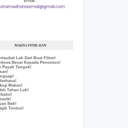
Email :
ohamadhanisismail@gmail.com
MAKNA PENILAIAN
ertaubat Lah Dari Buat Filem!
erdosa Besar Kepada Penonton!
k Payah Tengok!
san!
enguap!
derhana!
ukup Makan!
leh Tahan Lah!
rbaloi!
narik!
yan Beb!
ajib Tonton!