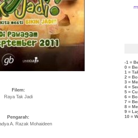
m
-1 = B
0 = B
1 = Ta
2 = Bo
3 = M
4 = Se
Filem:
5 = C
Raya Tak Jadi
6 = Bo
7 = Be
8 = Me
9 = La
10 = W
Pengarah:
Madya A. Razak Mohaideen