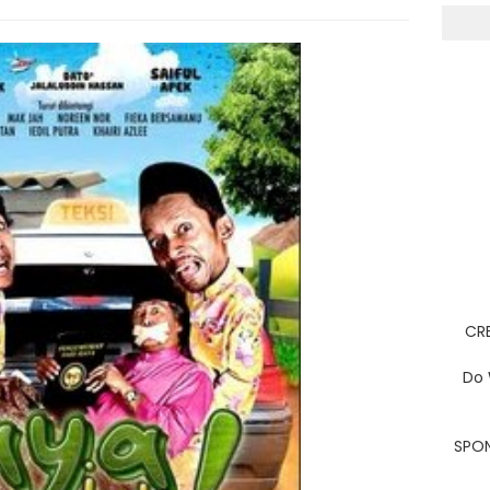
CRE
Do 
SPON