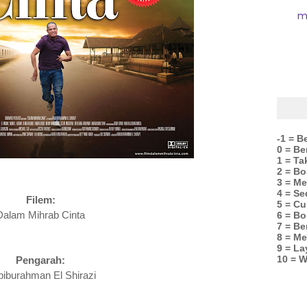
m
-1 = B
0 = B
1 = Ta
2 = Bo
3 = M
4 = Se
Filem:
5 = C
Dalam Mihrab Cinta
6 = Bo
7 = Be
8 = Me
9 = La
10 = W
Pengarah:
iburahman El Shirazi