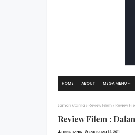
HOME
ABOUT
MEGA MENU
Laman utama
Review Filem
Review Fil
Review Filem : Dala
HANS HANIS
SABTU, MEI 14, 2011