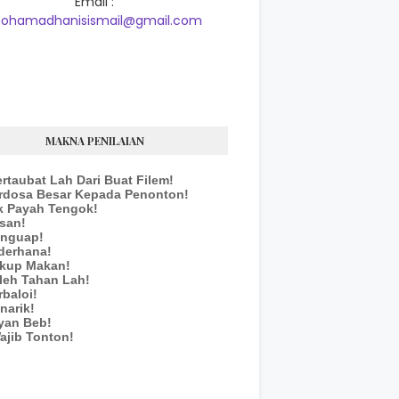
Email :
ohamadhanisismail@gmail.com
MAKNA PENILAIAN
ertaubat Lah Dari Buat Filem!
erdosa Besar Kepada Penonton!
k Payah Tengok!
san!
enguap!
derhana!
ukup Makan!
leh Tahan Lah!
rbaloi!
narik!
yan Beb!
ajib Tonton!