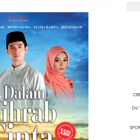
CRE
Do 
SPON