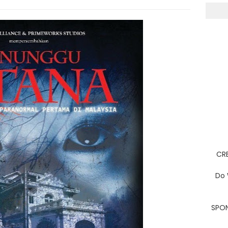
CRE
Do 
SPON