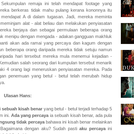
s. Sekumpulan remaja ini telah mendapat footage yang
mereka berkeras tidak mahu pulang kerana kononnya itu
 mendapat A di dalam tugasan. Jadi, mereka meminta
meminjam alat - alat beliau dan melakukan penyiasatan
ereka berjaya dan sebagai permulaan beberapa orang
uk menipu dengan mengada - adakan gangguan makhluk
n nanti akan ada ramai yang percaya dan kagum dengan
un beberapa orang daripada mereka tidak setuju namun
aripada hari tersebut mereka mula menemui kejadian -
Kemudian salah seorang dari kumpulan tersebut menarik
aki 4 orang lagi meneruskan penyiasatan mereka. Pada
an penemuan yang betul - betul telah merubah hidup
ya.
Ulasan Hans:
i
sebuah kisah benar
yang betul - betul terjadi terhadap 5
m ini.
Ada yang percaya
ia sebuah kisah benar, ada pula
ngsung tidak percaya
bahawa ini kisah benar melainkan
. Bagaimana dengan aku? Sudah pasti
aku percaya
ini