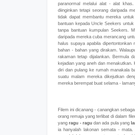
paranormal melalui alat - alat kha
diinginkan tetapi seorang daripada 
tidak dapat membantu mereka untuk
bantuan kepada Uncle Seekers untuk 
tanpa bantuan kumpulan Seekers. M
daripada mereka cuba merancang unt
halus supaya apabila dipertontonka
bahan - bahan yang dirakam. Walaup
rakaman tetap dijalankan. Bermula d
kejadian yang aneh dan menakutkan. 
diri dan pulang ke rumah manakala b
suatu malam mereka dikejutkan deng
mereka berempat buat selama - laman
Filem ini dicanang - canangkan sebaga
orang remaja yang terlibat di dalam file
yang
ragu - ragu
dan ada pula yang
la
ia hanyalah lakonan semata - mata