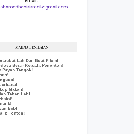
Email :
ohamadhanisismail@gmail.com
MAKNA PENILAIAN
ertaubat Lah Dari Buat Filem!
erdosa Besar Kepada Penonton!
k Payah Tengok!
san!
enguap!
derhana!
ukup Makan!
leh Tahan Lah!
rbaloi!
narik!
yan Beb!
ajib Tonton!