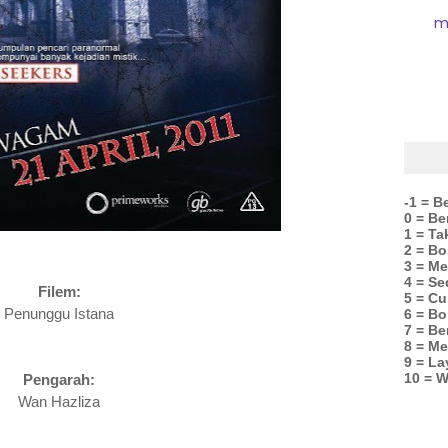
m
-1 = B
0 = B
1 = Ta
2 = Bo
3 = M
4 = Se
Filem:
5 = C
Penunggu Istana
6 = Bo
7 = Be
8 = Me
9 = La
10 = W
Pengarah:
Wan Hazliza