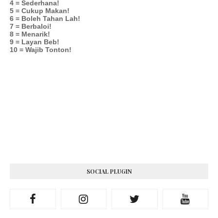
4 = Sederhana!
5 = Cukup Makan!
6 = Boleh Tahan Lah!
7 = Berbaloi!
8 = Menarik!
9 = Layan Beb!
10 = Wajib Tonton!
SOCIAL PLUGIN