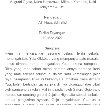
Megumi Ogata, Kana Hanazawa, Mikako Komatsu, Koki
Uchiyama
& Etc.
Pengedar:
ATriNaga Sdn Bhd
Tarikh Tayangan:
10 Mac 2022
Sinopsis:
Filem ini mengisahkan seorang pelajar lelaki sekolah
menengah iaitu
Yuta Okkotsu yang mempunyai satu masalah
serius dimana ramai mengatakan Yuta terkena sumpahan
Rika yang merupakan rakan perempuannya semasa kecil
yang mati selepas terlibat di dalam satu kemalangan jalan
raya. Sumpahan Rika ini bukannya sumpahan biasa dimana
Yuta boleh bertindak ganas jika dirinya diganggu atau dibuli
oleh samseng sekolah. Hal ini disedari oleh
Satoru Gojo yang
merupakan seorang guru di Jujutsu High iaitu sebuah sekolah
tempat pengusiran syaitan.
Gojo meyakinkan Yuta untuk
mendaftar supaya Yuta boleh mengawal sumpahan Rika