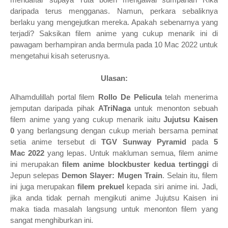
daripada terus mengganas. Namun, perkara sebaliknya
berlaku yang mengejutkan mereka. Apakah sebenarnya yang
terjadi?
Saksikan filem anime yang cukup menarik ini di
pawagam berhampiran anda bermula pada 10 Mac 2022 untuk
mengetahui kisah seterusnya.
Ulasan:
Alhamdulillah portal filem
Rollo De Pelicula
telah menerima
jemputan daripada pihak
ATriNaga
untuk menonton sebuah
filem anime yang yang cukup menarik iaitu
Jujutsu Kaisen
0
yang berlangsung dengan cukup meriah bersama peminat
setia anime tersebut di
TGV Sunway Pyramid
pada
5
Mac
2022
yang lepas. Untuk makluman semua, filem anime
ini merupakan
filem anime blockbuster kedua tertinggi
di
Jepun selepas
Demon Slayer: Mugen Train
. Selain itu, filem
ini juga merupakan
filem prekuel
kepada siri anime ini. Jadi,
jika anda tidak pernah mengikuti anime Jujutsu Kaisen ini
maka tiada masalah langsung untuk menonton filem yang
sangat menghiburkan ini.