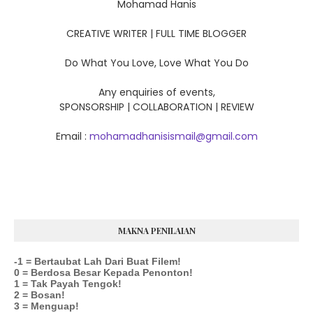
Mohamad Hanis
CREATIVE WRITER | FULL TIME BLOGGER
Do What You Love, Love What You Do
Any enquiries of events,
SPONSORSHIP | COLLABORATION | REVIEW
Email :
mohamadhanisismail@gmail.com
MAKNA PENILAIAN
-1 = Bertaubat Lah Dari Buat Filem!
0 = Berdosa Besar Kepada Penonton!
1 = Tak Payah Tengok!
2 = Bosan!
3 = Menguap!