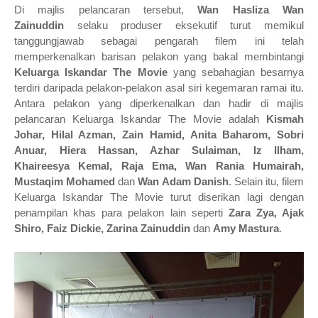
Di majlis pelancaran tersebut,
Wan Hasliza Wan
Zainuddin
selaku produser eksekutif turut memikul
tanggungjawab sebagai pengarah filem ini telah
memperkenalkan barisan pelakon yang bakal membintangi
Keluarga Iskandar The Movie
yang sebahagian besarnya
terdiri daripada pelakon-pelakon asal siri kegemaran ramai itu.
Antara pelakon yang diperkenalkan dan hadir di majlis
pelancaran Keluarga Iskandar The Movie adalah
Kismah
Johar, Hilal Azman, Zain Hamid, Anita Baharom, Sobri
Anuar, Hiera Hassan, Azhar Sulaiman, Iz Ilham,
Khaireesya Kemal, Raja Ema, Wan Rania Humairah,
Mustaqim Mohamed
dan
Wan Adam Danish
.
Selain itu, filem
Keluarga Iskandar The Movie turut diserikan lagi dengan
penampilan khas para pelakon lain seperti
Zara Zya, Ajak
Shiro, Faiz Dickie, Zarina Zainuddin
dan
Amy Mastura
.