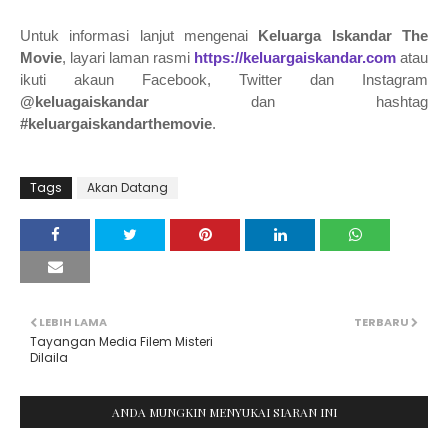
Untuk informasi lanjut mengenai
Keluarga Iskandar The
Movie
, layari laman rasmi
https://keluargaiskandar.com
atau
ikuti akaun Facebook, Twitter dan Instagram
@keluagaiskandar
dan hashtag
#keluargaiskandarthemovie
.
Tags
Akan Datang
LEBIH LAMA
TERBARU
Tayangan Media Filem Misteri
Dilaila
ANDA MUNGKIN MENYUKAI SIARAN INI