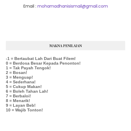
Email :
mohamadhanisismail@gmail.com
MAKNA PENILAIAN
-1 = Bertaubat Lah Dari Buat Filem!
0 = Berdosa Besar Kepada Penonton!
1 = Tak Payah Tengok!
2 = Bosan!
3 = Menguap!
4 = Sederhana!
5 = Cukup Makan!
6 = Boleh Tahan Lah!
7 = Berbaloi!
8 = Menarik!
9 = Layan Beb!
10 = Wajib Tonton!