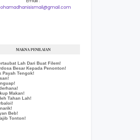
Email :
ohamadhanisismail@gmail.com
MAKNA PENILAIAN
ertaubat Lah Dari Buat Filem!
erdosa Besar Kepada Penonton!
k Payah Tengok!
san!
enguap!
derhana!
ukup Makan!
leh Tahan Lah!
rbaloi!
narik!
yan Beb!
ajib Tonton!