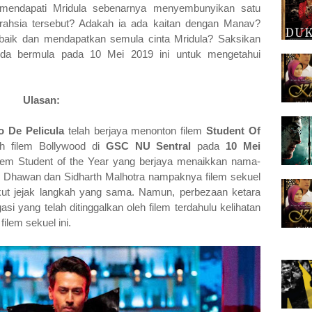
a mendapati Mridula sebenarnya menyembunyikan satu
 rahsia tersebut? Adakah ia ada kaitan dengan Manav?
baik dan mendapatkan semula cinta Mridula?
Saksikan
da bermula pada 10 Mei 2019 ini untuk mengetahui
Ulasan:
o De Pelicula
telah berjaya menonton filem
Student Of
h filem Bollywood di
GSC NU Sentral
pada
10 Mei
lem Student of the Year yang berjaya menaikkan nama-
un Dhawan dan Sidharth Malhotra nampaknya filem sekuel
ikut jejak langkah yang sama. Namun, perbezaan ketara
i yang telah ditinggalkan oleh filem terdahulu kelihatan
 filem sekuel ini.