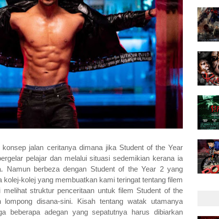
i konsep jalan ceritanya dimana jika
Student of the Year
ergelar pelajar dan melalui situasi sedemikian kerana ia
nda. Namun berbeza dengan
Student of the Year 2 yang
kolej-kolej yang membuatkan kami teringat tentang filem
 melihat struktur penceritaan untuk filem
Student of the
an lompong disana-sini. Kisah tentang watak utamanya
ingga beberapa adegan yang sepatutnya harus dibiarkan