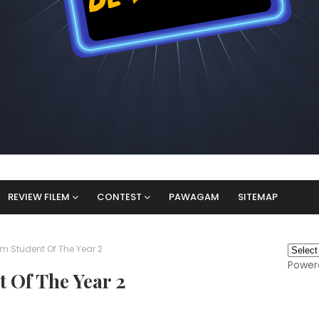
REVIEW FILEM
CONTEST
PAWAGAM
SITEMAP
em Student Of The Year 2
Power
 Of The Year 2