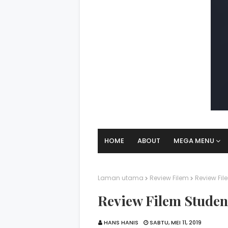
HOME
ABOUT
MEGA MENU
Laman utama
Review Filem
Review Fil
Review Filem Student
HANS HANIS
SABTU, MEI 11, 2019