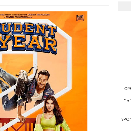
CRE
Do 
SPON