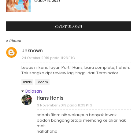
JULY 19, 2023
CATAT ULASAN
2 Ulasan
Unknown
24 Oktober 2019 pada 11:23 PTG
Lepas ni kena layan Part 1 Hans, baru complete, heheh.
Tak sangka dpt review lagi tinggi dari Terminator
Balas
Padam
Balasan
Hans Hanis
3 November 2019 pada 11:03 PTG
sebab filem nih walaupun banyak lawak
bodoh bangang tetapi memang kelakar nak
mati
hahahaha