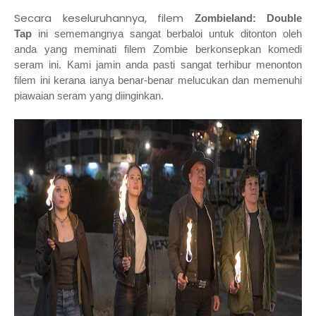
Secara keseluruhannya, filem
Zombieland: Double
Tap
ini sememangnya sangat berbaloi untuk ditonton oleh
anda yang meminati filem Zombie berkonsepkan komedi
seram ini. Kami jamin anda pasti sangat terhibur menonton
filem ini kerana ianya benar-benar melucukan dan memenuhi
piawaian seram yang diinginkan.