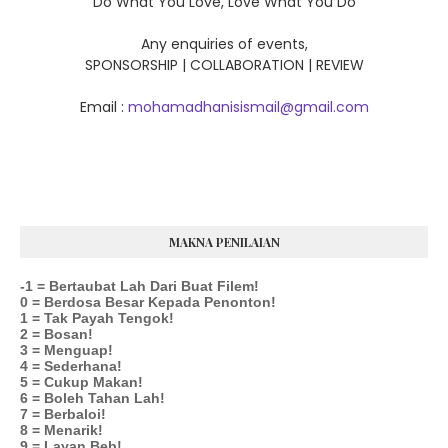
Do What You Love, Love What You Do
Any enquiries of events,
SPONSORSHIP | COLLABORATION | REVIEW
Email :
mohamadhanisismail@gmail.com
MAKNA PENILAIAN
-1 = Bertaubat Lah Dari Buat Filem!
0 = Berdosa Besar Kepada Penonton!
1 = Tak Payah Tengok!
2 = Bosan!
3 = Menguap!
4 = Sederhana!
5 = Cukup Makan!
6 = Boleh Tahan Lah!
7 = Berbaloi!
8 = Menarik!
9 = Layan Beb!