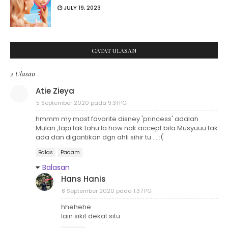
JULY 19, 2023
CATAT ULASAN
2 Ulasan
Atie Zieya
5 September 2020 pada 9:31 PG
hmmm my most favorite disney 'princess' adalah
Mulan ,tapi tak tahu la how nak accept bila Musyuuu tak
ada dan digantikan dgn ahli sihir tu ... :(
Balas
Padam
Balasan
Hans Hanis
8 September 2020 pada 1:37 PG
hhehehe
lain sikit dekat situ