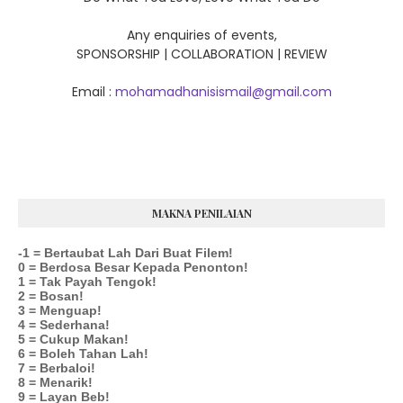
Any enquiries of events,
SPONSORSHIP | COLLABORATION | REVIEW
Email :
mohamadhanisismail@gmail.com
MAKNA PENILAIAN
-1 = Bertaubat Lah Dari Buat Filem!
0 = Berdosa Besar Kepada Penonton!
1 = Tak Payah Tengok!
2 = Bosan!
3 = Menguap!
4 = Sederhana!
5 = Cukup Makan!
6 = Boleh Tahan Lah!
7 = Berbaloi!
8 = Menarik!
9 = Layan Beb!