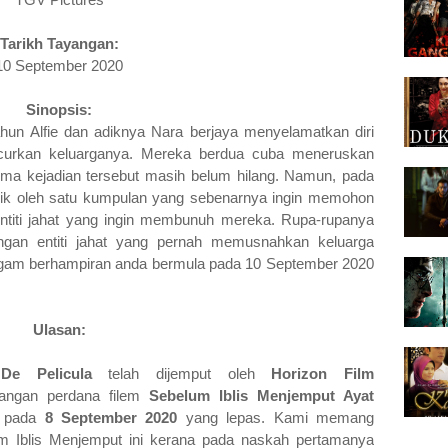
Tarikh Tayangan:
10 September 2020
Sinopsis:
ahun Alfie dan adiknya Nara berjaya menyelamatkan diri
curkan keluarganya. Mereka berdua cuba meneruskan
uma kejadian tersebut masih belum hilang. Namun, pada
iculik oleh satu kumpulan yang sebenarnya ingin memohon
entiti jahat yang ingin membunuh mereka. Rupa-rupanya
 dengan entiti jahat yang pernah memusnahkan keluarga
wagam berhampiran anda bermula pada 10 September 2020
Ulasan:
De Pelicula
telah dijemput oleh
Horizon Film
angan perdana filem
Sebelum Iblis Menjemput Ayat
a
pada
8 September 2020
yang lepas. Kami memang
um Iblis Menjemput ini kerana pada naskah pertamanya