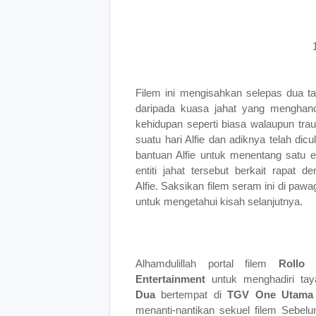
Filem ini mengisahkan selepas d
ua t
daripada kuasa jahat yang menghan
kehidupan seperti biasa walaupun tra
suatu hari Alfie dan adiknya telah d
bantuan Alfie untuk menentang satu 
entiti jahat tersebut berkait rapat
Alfie.
Saksikan filem seram ini di pa
untuk mengetahui kisah selanjutnya.
Alhamdulillah portal filem
Rollo 
Entertainment
untuk menghadiri tay
Dua
bertempat di
TGV One Utam
menanti-nantikan sekuel filem Sebel