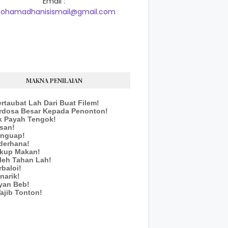
Email :
ohamadhanisismail@gmail.com
MAKNA PENILAIAN
ertaubat Lah Dari Buat Filem!
erdosa Besar Kepada Penonton!
k Payah Tengok!
san!
enguap!
derhana!
ukup Makan!
leh Tahan Lah!
rbaloi!
narik!
yan Beb!
ajib Tonton!