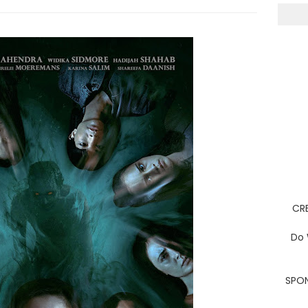
CRE
Do 
SPON