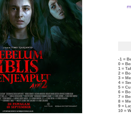
m
-1 = B
0 = B
1 = Ta
2 = Bo
3 = M
4 = Se
5 = C
6 = Bo
7 = Be
8 = Me
9 = La
10 = W