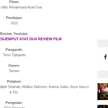
Filem:
 Iblis Menjemput Ayat Dua
Penilaian:
5/10
Review Youtube:
ENJEMPUT AYAT DUA REVIEW FILM
Pengarah:
Timo Tjahjanto
Genre:
Seram
Pelakon:
ijah Shahab, Widika Sidmore, Karina Salim, Arya Vasco
& Etc.
Pengedar:
TGV Pictures