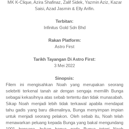
MK K-Clique, Azira Shafinaz, Zalif Sidek, Yazmin Aziz, Kazar
Saisi, Azad Jasmin & Elly Arifin
.
Terbitan:
Infinitus Gold Sdn Bhd
Rakan Platform:
Astro First
Tarikh Tayangan Di Astro First:
3 Mei 2022
Sinopsis:
Filem ini mengisahkan
Noah yang merupakan seorang
selebriti terkenal tanah air dengan sengaja memilih Bunga
sebagai kekasihnya atas sebab tertentu dan tidak munasabah.
Sikap Noah menjadi lebih tidak terkawal apabila mendapat
tahu gadis yang baru dikenalinya, Bunga menyimpan impian
untuk menjadi seorang pelakon. Oleh sebab itu, Noah telah
menawarkan peluang kepada Bunga yang bakal mengundang
1001 bencana, bukan hanya pada Bunya tetapi Noah