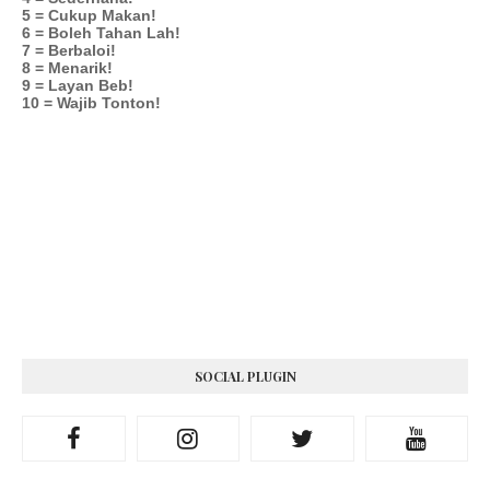
5 = Cukup Makan!
6 = Boleh Tahan Lah!
7 = Berbaloi!
8 = Menarik!
9 = Layan Beb!
10 = Wajib Tonton!
SOCIAL PLUGIN