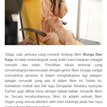
Tetapi, satu perkara yang menarik tentang filem
Bunga Dan
Kayu
ini ialah sinematografi yang boleh kami katakan sebagai
menarik dan indah. Pemilihan lokasi terkenal yang
sememangnya bersesuaian dengan genre filem ini juga sangat
memainkan peranan di dalam menghidupkan lagi adegan-
adegan romantik yang ada di dalam filem ini. Selain itu,
keindahan melodi dan lirik lagu Dengarlah Rinduku nyanyian
Farhan juga dilihat kena dengan babak-babak romantik filem
ini. Secara keseluruhannya, filem ini adalah sebuah filem
ringan yang sesuai ditonton oleh seisi keluarga pada hari raya
nanti sebagai hiburan semata.