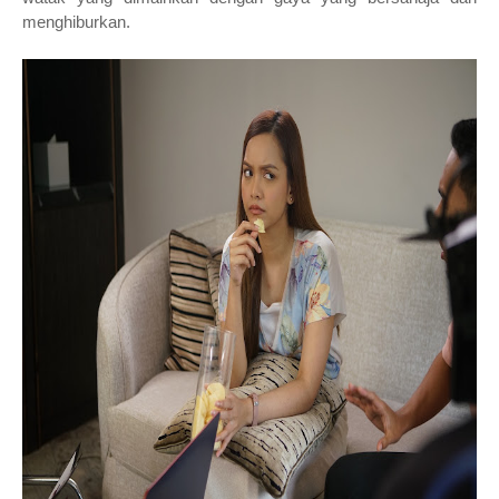
menghiburkan.