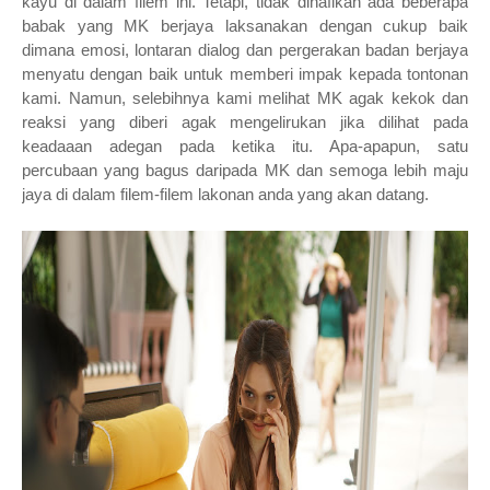
kayu di dalam filem ini. Tetapi, tidak dinafikan ada beberapa
babak yang MK berjaya laksanakan dengan cukup baik
dimana emosi, lontaran dialog dan pergerakan badan berjaya
menyatu dengan baik untuk memberi impak kepada tontonan
kami. Namun, selebihnya kami melihat MK agak kekok dan
reaksi yang diberi agak mengelirukan jika dilihat pada
keadaaan adegan pada ketika itu. Apa-apapun, satu
percubaan yang bagus daripada MK dan semoga lebih maju
jaya di dalam filem-filem lakonan anda yang akan datang.