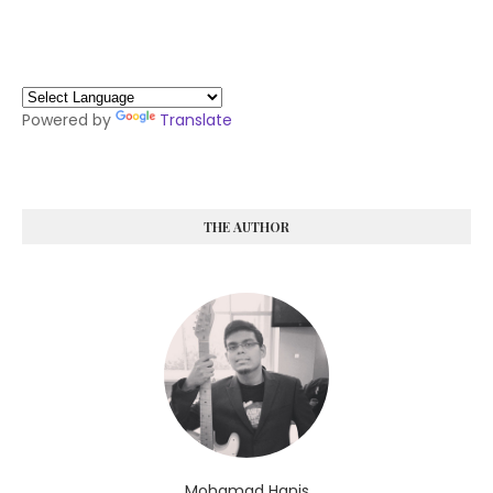
Powered by
Translate
THE AUTHOR
Mohamad Hanis