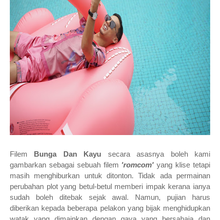
Filem
Bunga Dan Kayu
secara asasnya boleh kami
gambarkan sebagai sebuah filem
'romcom'
yang klise tetapi
masih menghiburkan untuk ditonton. Tidak ada permainan
perubahan plot yang betul-betul memberi impak kerana ianya
sudah boleh ditebak sejak awal. Namun, pujian harus
diberikan kepada beberapa pelakon yang bijak menghidupkan
watak yang dimainkan dengan gaya yang bersahaja dan