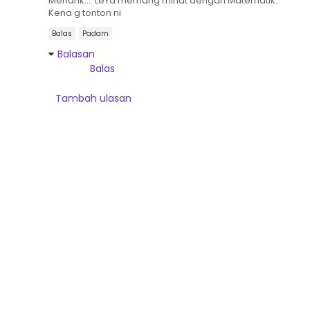
Menarik.... LeYa memang minat dengan Matematik.
Kena g tonton ni
Balas
Padam
Balasan
Balas
Tambah ulasan