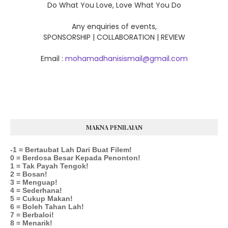
Do What You Love, Love What You Do
Any enquiries of events,
SPONSORSHIP | COLLABORATION | REVIEW
Email :
mohamadhanisismail@gmail.com
MAKNA PENILAIAN
-1 = Bertaubat Lah Dari Buat Filem!
0 = Berdosa Besar Kepada Penonton!
1 = Tak Payah Tengok!
2 = Bosan!
3 = Menguap!
4 = Sederhana!
5 = Cukup Makan!
6 = Boleh Tahan Lah!
7 = Berbaloi!
8 = Menarik!