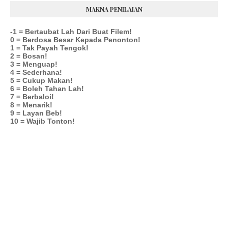
MAKNA PENILAIAN
-1 = Bertaubat Lah Dari Buat Filem!
0 = Berdosa Besar Kepada Penonton!
1 = Tak Payah Tengok!
2 = Bosan!
3 = Menguap!
4 = Sederhana!
5 = Cukup Makan!
6 = Boleh Tahan Lah!
7 = Berbaloi!
8 = Menarik!
9 = Layan Beb!
10 = Wajib Tonton!