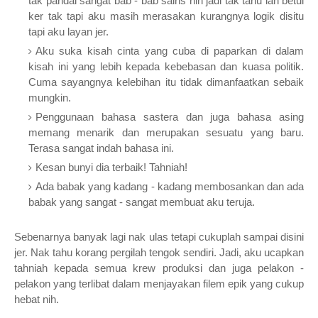
tak pandai sangat bab - bab sains nih jadi tak tahu lah betul
ker tak tapi aku masih merasakan kurangnya logik disitu
tapi aku layan jer.
Aku suka kisah cinta yang cuba di paparkan di dalam
kisah ini yang lebih kepada kebebasan dan kuasa politik.
Cuma sayangnya kelebihan itu tidak dimanfaatkan sebaik
mungkin.
Penggunaan bahasa sastera dan juga bahasa asing
memang menarik dan merupakan sesuatu yang baru.
Terasa sangat indah bahasa ini.
Kesan bunyi dia terbaik! Tahniah!
Ada babak yang kadang - kadang membosankan dan ada
babak yang sangat - sangat membuat aku teruja.
Sebenarnya banyak lagi nak ulas tetapi cukuplah sampai disini
jer. Nak tahu korang pergilah tengok sendiri. Jadi, aku ucapkan
tahniah kepada semua krew produksi dan juga pelakon -
pelakon yang terlibat dalam menjayakan filem epik yang cukup
hebat nih.