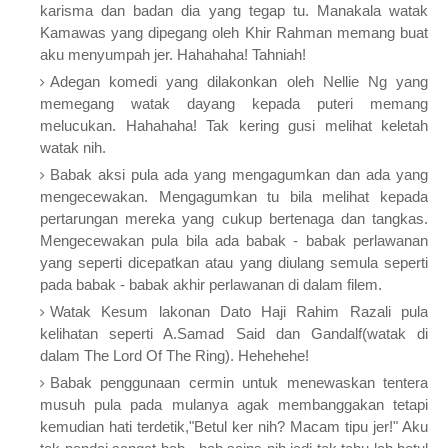
karisma dan badan dia yang tegap tu. Manakala watak
Kamawas yang dipegang oleh Khir Rahman memang buat
aku menyumpah jer. Hahahaha! Tahniah!
Adegan komedi yang dilakonkan oleh Nellie Ng yang
memegang watak dayang kepada puteri memang
melucukan. Hahahaha! Tak kering gusi melihat keletah
watak nih.
Babak aksi pula ada yang mengagumkan dan ada yang
mengecewakan. Mengagumkan tu bila melihat kepada
pertarungan mereka yang cukup bertenaga dan tangkas.
Mengecewakan pula bila ada babak - babak perlawanan
yang seperti dicepatkan atau yang diulang semula seperti
pada babak - babak akhir perlawanan di dalam filem.
Watak Kesum lakonan Dato Haji Rahim Razali pula
kelihatan seperti A.Samad Said dan Gandalf(watak di
dalam The Lord Of The Ring). Hehehehe!
Babak penggunaan cermin untuk menewaskan tentera
musuh pula pada mulanya agak membanggakan tetapi
kemudian hati terdetik,"Betul ker nih? Macam tipu jer!" Aku