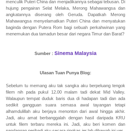
menculik Puteri China dan menjadikannya sebagai tebusan. Di
hujung pengairan Selat Melaka, Merong Mahawangsa dan
angkatannya diserang oleh Geruda. Dapatkah Merong
Mahawangsa menyelamatkan Puteri China dan menyatukan
baginda dengan Putera Rom bagi sebuah perkahwinan yang
menemukan dua tamadun besar dari negara Timur dan Barat?
Sinema Malaysia
Sumber :
Ulasan Tuan Punya Blog:
Sebelum tu memang aku tak sangka aku berpeluang tengok
filem nih pada pukul 12.00 malam tadi dekat Mid Valley.
Walaupun tempat duduk baris dua di hadapan tadi dan ada
sedikit gangguan suara semasa awal tayangan tetapi
alhamdulillah aku berjaya menonton dari awal hingga akhir.
Jadi, aku amat berbanggalah dengan hasil daripada KRU
untuk filem terbaru mereka ini. Jadi, aku beri komen dan
pandangan peribadi aku secara ringkas jer lah dibawah ini yer.