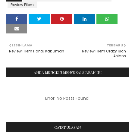
Review Filem
LEBIH LAMA
TERBARU
Review Filem Hantu Kak Limah
Review Filem Crazy Rich
Asians
ANDA MUNGKIN MENYUKAI SIARAN INI
Error: No Posts Found
CATAT ULASAN