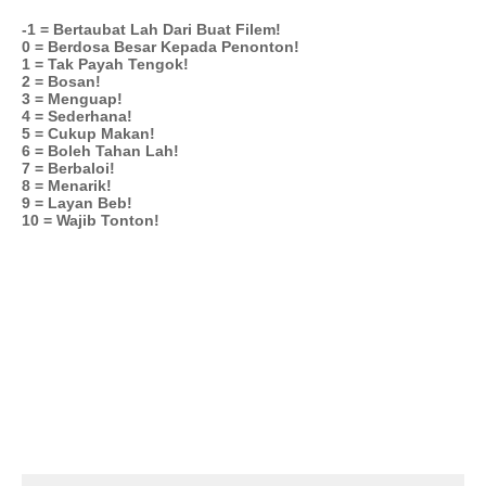
-1 = Bertaubat Lah Dari Buat Filem!
0 = Berdosa Besar Kepada Penonton!
1 = Tak Payah Tengok!
2 = Bosan!
3 = Menguap!
4 = Sederhana!
5 = Cukup Makan!
6 = Boleh Tahan Lah!
7 = Berbaloi!
8 = Menarik!
9 = Layan Beb!
10 = Wajib Tonton!