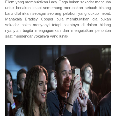
Filem yang membuktikan Lady Gaga bukan sekadar mencuba
untuk berlakon tetapi sememang merupakan sebuah bintang
baru dilahirkan sebagai seorang pelakon yang cukup hebat.
Manakala Bradley Cooper pula membuktikan dia bukan
sekadar boleh menyanyi tetapi bakatnya di dalam bidang
nyanyian begitu mengagumkan dan mengejutkan penonton
saat mendengar vokalnya yang lunak.