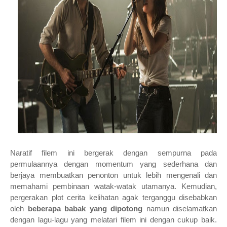
Naratif filem ini bergerak dengan sempurna pada
permulaannya dengan momentum yang sederhana dan
berjaya membuatkan penonton untuk lebih mengenali dan
memahami pembinaan watak-watak utamanya. Kemudian,
pergerakan plot cerita kelihatan agak terganggu disebabkan
oleh
beberapa babak yang dipotong
namun diselamatkan
dengan lagu-lagu yang melatari filem ini dengan cukup baik.