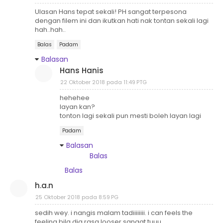
Ulasan Hans tepat sekali! PH sangat terpesona
dengan filem ini dan ikutkan hati nak tontan sekali lagi
hah..hah..
Balas
Padam
Balasan
Hans Hanis
22 Oktober 2018 pada 11:49 PTG
hehehee
layan kan?
tonton lagi sekali pun mesti boleh layan lagi
Padam
Balasan
Balas
Balas
h.a.n
25 Oktober 2018 pada 8:59 PG
sedih wey. i nangis malam tadiiiiiiii. i can feels the
feeling bila dia rasa looser sangat tuuu