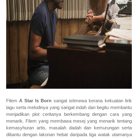
Filem
A Star Is Born
sangat istimewa kerana kekuatan lirik
lagu serta melodinya yang sangat indah dan begitu membantu
menjadikan plot ceritanya berkembang dengan cara yang
menarik
. Filem yang membawa mesej yang menarik tentang
kemasyhuran artis, masalah dadah dan kemurungan serta
dibantu dengan lakonan hebat daripada tiga watak utamanya